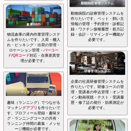
動物病院管理システム
動物病院の診療管理システムを
作りたいです。ペット・飼い主
情報の管理・予約受付・診察記
倉庫WMS
録・ワクチン接種履歴・処方記
物流倉庫の庫内作業管理システ
録・会計・リマインダー機能が
ムを作りたいです。入荷・棚入
必要です。
れ・ピッキング・出荷の管理・
ロケーション管理・
バーコー
ド
/
QRコード
対応・在庫差異管
理が必要です。
研修管理システム
企業の社員研修管理システムを
作りたいです。研修コースの管
理・受講者の申込管理・オンラ
マッチングアプリ
イン動画視聴・テスト・受講履
趣味（ランニング）でつながる
歴・修了証の発行・効果測定が
マッチング
アプリ
を作りたいで
必要です。
す。プロフィール登録・趣味タ
グ・ランニングコースの共有・
ランニング仲間の募集・メッセ
ージ機能が必要です。