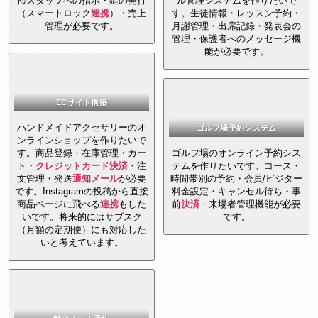
掃スタッフへの指示・鍵の発行
ル管理システムを作りたいで
（スマートロック
連携
）・売上
す。生徒情報・レッスン予約・
管理が必要です。
月謝管理・出席記録・発表会の
管理・保護者へのメッセージ機
能が必要です。
ECサイト構築
ハンドメイドアクセサリーのオ
ゴルフ場予約システム
ンラインショップを作りたいで
す。商品登録・在庫管理・カー
ゴルフ場のオンライン予約シス
ト・
クレジットカード
決済
・注
テムを作りたいです。コース・
文管理・発送
通知
メール
が必要
時間帯別の予約・会員/ビジター
です。Instagramの投稿から直接
料金設定・キャンセル待ち・事
商品ページに飛べる
連携
もした
前
決済
・来場者管理機能が必要
いです。将来的にはサブスク
です。
（月額の定期便）にも対応した
いと考えています。