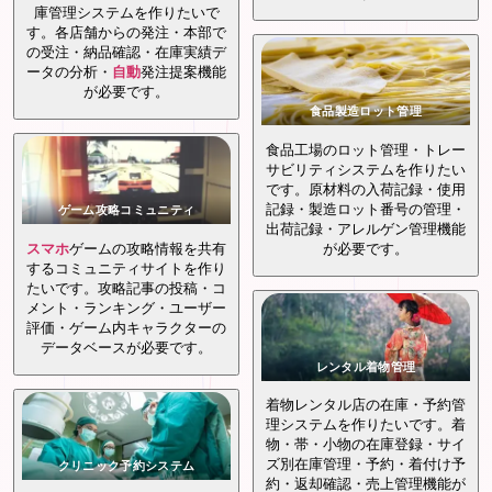
庫管理システムを作りたいで
す。各店舗からの発注・本部で
の受注・納品確認・在庫実績デ
ータの分析・
自動
発注提案機能
が必要です。
食品製造ロット管理
食品工場のロット管理・トレー
サビリティシステムを作りたい
です。原材料の入荷記録・使用
記録・製造ロット番号の管理・
ゲーム攻略コミュニティ
出荷記録・アレルゲン管理機能
スマホ
ゲームの攻略情報を共有
が必要です。
するコミュニティサイトを作り
たいです。攻略記事の投稿・コ
メント・ランキング・ユーザー
評価・ゲーム内キャラクターの
データベースが必要です。
レンタル着物管理
着物レンタル店の在庫・予約管
理システムを作りたいです。着
物・帯・小物の在庫登録・サイ
ズ別在庫管理・予約・着付け予
クリニック予約システム
約・返却確認・売上管理機能が