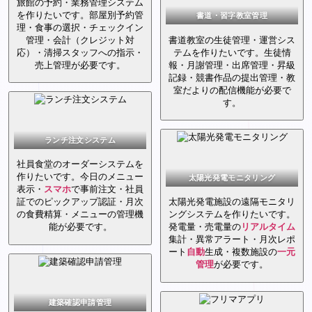
旅館の予約・業務管理システム
を作りたいです。部屋別予約管
書道・習字教室管理
理・食事の選択・チェックイン
管理・会計（クレジット対
書道教室の生徒管理・運営シス
応）・清掃スタッフへの指示・
テムを作りたいです。生徒情
売上管理が必要です。
報・月謝管理・出席管理・昇級
記録・競書作品の提出管理・教
室だよりの配信機能が必要で
す。
ランチ注文システム
社員食堂のオーダーシステムを
作りたいです。今日のメニュー
太陽光発電モニタリング
表示・
スマホ
で事前注文・社員
証でのピックアップ認証・月次
太陽光発電施設の遠隔モニタリ
の食費精算・メニューの管理機
ングシステムを作りたいです。
能が必要です。
発電量・売電量の
リアルタイム
集計・異常アラート・月次レポ
ート
自動
生成・複数施設の
一元
管理
が必要です。
建築確認申請管理