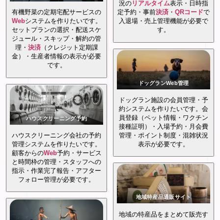
況の
リアルタイム
表示・日時指
有機野菜の定期宅配サービスの
定予約・事前
決済
・
QRコード
で
Web
システムを作りたいです。
入退場・売上管理機能が必要で
セットプランの選択・配送スケ
す。
ジュール・スキップ・解約の管
理・
決済
（クレジット定期課
金）・生産者情報の表示が必要
です。
ドッグランWeb管理
ドッグラン施設の会員管理・予
約システムを作りたいです。会
員登録（ペット情報・ワクチン
ハウスクリーニング予約
接種証明）・入場予約・月会費
ハウスクリーニング会社の予約
管理・ポイント制度・混雑状況
管理システムを作りたいです。
表示が必要です。
顧客からの
Web
予約・サービス
と時間枠の管理・スタッフへの
指示・作業完了報告・アフター
フォロー管理が必要です。
地域特産品通販サイト
地域の特産品をまとめて販売す