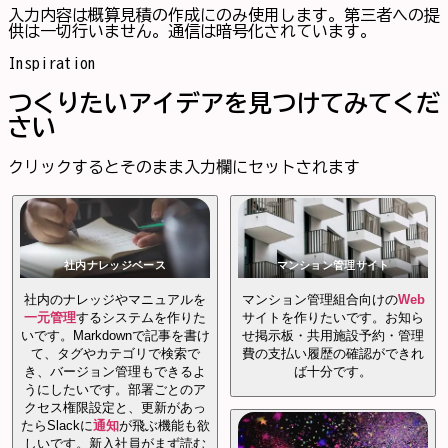
入力内容は概算見積の作成にのみ使用します。第三者への提
供は一切行いません。通信は暗号化されています。
Inspiration
つくりたいアイデアを見つけてみてくだ
さい
クリックするとそのまま入力欄にセットされます
社内ナレッジベース
マンション管理サイト
社内のナレッジやマニュアルを
マンション管理組合向けの
Web
一元管理
するシステムを作りた
サイトを作りたいです。お知ら
いです。Markdownで記事を書け
せ掲示板・共用施設予約・管理
て、タグやカテゴリで検索で
費の支払い履歴の確認ができれ
き、バージョン管理もできるよ
ば十分です。
うにしたいです。部署ごとのア
クセス権限設定と、更新があっ
たらSlackに
通知
が飛ぶ機能も欲
しいです。新入社員がまず読む