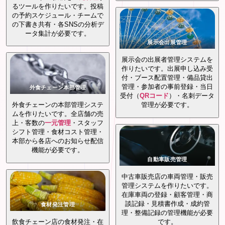
るツールを作りたいです。投稿
の予約スケジュール・チームで
の下書き共有・各SNSの分析デ
ータ集計が必要です。
展示会出展管理
展示会の出展者管理システムを
作りたいです。出展申し込み受
付・ブース配置管理・備品貸出
管理・参加者の事前登録・当日
外食チェーン本部管理
受付（
QRコード
）・名刺データ
外食チェーンの本部管理システ
管理が必要です。
ムを作りたいです。全店舗の売
上・客数の
一元管理
・スタッフ
シフト管理・食材コスト管理・
本部から各店へのお知らせ配信
機能が必要です。
自動車販売管理
中古車販売店の車両管理・販売
管理システムを作りたいです。
在庫車両の登録・顧客管理・商
談記録・見積書作成・成約管
食材発注管理
理・整備記録の管理機能が必要
飲食チェーン店の食材発注・在
です。