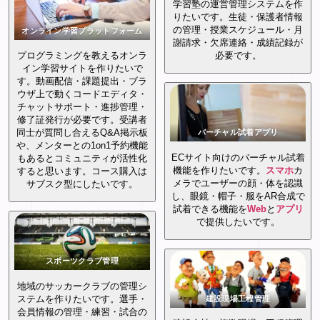
学習塾の運営管理システムを作
りたいです。生徒・保護者情報
の管理・授業スケジュール・月
オンライン学習プラットフォーム
謝請求・欠席連絡・成績記録が
プログラミングを教えるオンラ
必要です。
イン学習サイトを作りたいで
す。動画配信・課題提出・ブラ
ウザ上で動くコードエディタ・
チャットサポート・進捗管理・
修了証発行が必要です。受講者
同士が質問し合えるQ&A掲示板
バーチャル試着アプリ
や、メンターとの1on1予約機能
ECサイト向けのバーチャル試着
もあるとコミュニティが活性化
機能を作りたいです。
スマホ
カ
すると思います。コース購入は
メラでユーザーの顔・体を認識
サブスク型にしたいです。
し、眼鏡・帽子・服をAR合成で
試着できる機能を
Web
と
アプリ
で提供したいです。
スポーツクラブ管理
地域のサッカークラブの管理シ
ステムを作りたいです。選手・
建設現場工程管理
会員情報の管理・練習・試合の