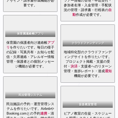
アサイン・請求書作成機能が必
ツアー情報の管理・申込受付・
要です。
参加者名簿・入金管理・手配状
況の管理・請求書・行程表の
自
動
作成が必要です。
保育園連絡帳アプリ
保育園の保護者向け連絡帳
アプ
クラウドファンディング
リ
を作りたいです。毎日の様子
の記録・写真共有・お知らせ配
地域特化型のクラウドファンデ
信・欠席連絡・アレルギー情報
ィングサイトを作りたいです。
管理・保護者との個別メッセー
プロジェクト掲載・支援の受
ジ機能が必要です。
付・
決済
・支援者へのリターン
管理・進捗レポート・達成
通知
機能が必要です。
民泊管理システム
民泊施設の予約・運営管理シス
音楽教室管理
テムを作りたいです。Airbnbや
Booking.comとの予約
連携
・清
ピアノ教室の生徒・スケジュー