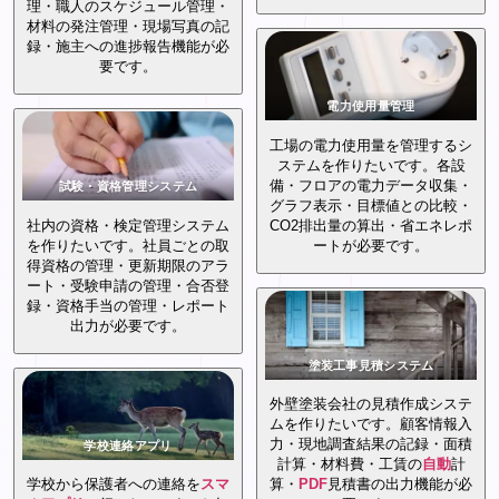
理・職人のスケジュール管理・
材料の発注管理・現場写真の記
録・施主への進捗報告機能が必
要です。
電力使用量管理
工場の電力使用量を管理するシ
ステムを作りたいです。各設
備・フロアの電力データ収集・
試験・資格管理システム
グラフ表示・目標値との比較・
社内の資格・検定管理システム
CO2排出量の算出・省エネレポ
を作りたいです。社員ごとの取
ートが必要です。
得資格の管理・更新期限のアラ
ート・受験申請の管理・合否登
録・資格手当の管理・レポート
出力が必要です。
塗装工事見積システム
外壁塗装会社の見積作成システ
ムを作りたいです。顧客情報入
力・現地調査結果の記録・面積
学校連絡アプリ
計算・材料費・工賃の
自動
計
学校から保護者への連絡を
スマ
算・
PDF
見積書の出力機能が必