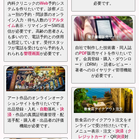
内科クリニックの
Web
予約シス
必要です。
テムを作りたいです。診察メニ
ュー別の予約・問診票のオンラ
イン入力・待ち人数の
リアルタ
イム
表示・リマインダーSMS送
信が必要です。高齢の患者さん
も多いので、電話予約との併用
電子書籍販売サイト
も想定しています。受付スタッ
自社で制作した技術書・同人誌
フが電話を受けながら予約を入
の
PDF
販売サイトを作りたいで
れられる
管理画面
が必要です。
す。会員登録・購入・ダウンロ
ード（DRM）・読者レビュー・
著者へのロイヤリティ管理機能
が必要です。
美術品オークションサイト
アート作品のオンラインオーク
ションサイトを作りたいです。
出品登録・入札・
自動
落札・
決
飲食店テイクアウト注文
済
・作品の真贋証明書管理・配
飲食店のテイクアウト注文をオ
送手配・購入者・出品者の評価
ンラインで受け付けたいです。
機能が必要です。
メニュー表示・注文・
決済
（
ク
レジットカード
・QR
決済
対