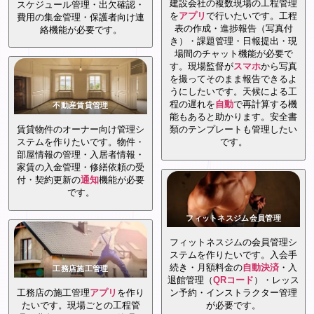
建設会社の複数現場の工程管理
スケジュール管理・出欠確認・
を
アプリ
で行いたいです。工程
費用の集金管理・保護者向け連
表の作成・進捗報告（写真付
絡機能が必要です。
き）・課題管理・日報提出・現
場間のチャット機能が必要で
す。現場監督が
スマホ
から写真
を撮ってそのまま報告できるよ
うにしたいです。天候による工
程の遅れを
自動
で再計算する機
不動産賃貸管理
能もあると助かります。安全書
賃貸物件のオーナー向け管理シ
類のテンプレートも管理したい
ステムを作りたいです。物件・
です。
部屋情報の管理・入居者情報・
家賃の入金管理・修繕依頼の受
付・契約更新の
通知
機能が必要
です。
フィットネスジム会員管理
フィットネスジムの会員管理シ
ステムを作りたいです。入会手
続き・月額料金の
自動
決済
・入
工務店施工管理
退館管理（
QRコード
）・レッス
工務店の施工管理
アプリ
を作り
ン予約・インストラクター管理
たいです。現場ごとの工程管
が必要です。