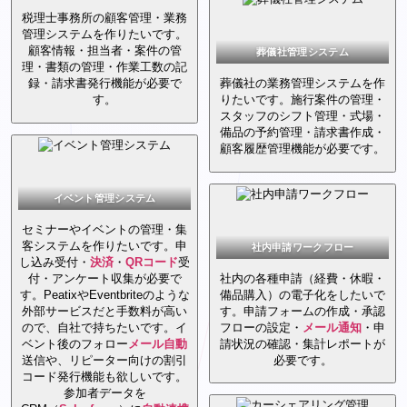
税理士事務所の顧客管理・業務
管理システムを作りたいです。
顧客情報・担当者・案件の管
葬儀社管理システム
理・書類の管理・作業工数の記
録・請求書発行機能が必要で
葬儀社の業務管理システムを作
す。
りたいです。施行案件の管理・
スタッフのシフト管理・式場・
備品の予約管理・請求書作成・
顧客履歴管理機能が必要です。
イベント管理システム
セミナーやイベントの管理・集
客システムを作りたいです。申
社内申請ワークフロー
し込み受付・
決済
・
QRコード
受
付・アンケート収集が必要で
社内の各種申請（経費・休暇・
す。PeatixやEventbriteのような
備品購入）の電子化をしたいで
外部サービスだと手数料が高い
す。申請フォームの作成・承認
ので、自社で持ちたいです。イ
フローの設定・
メール
通知
・申
ベント後のフォロー
メール
自動
請状況の確認・集計レポートが
送信や、リピーター向けの割引
必要です。
コード発行機能も欲しいです。
参加者データを