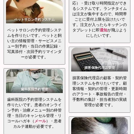
応）・受け取り時間指定ができ
るシステムです。ランチタイム
は注文が集中するので、時間帯
ごとに受付上限を設けたいで
ペットサロン予約システム
す。注文が入ったらキッチンの
ペットサロンの予約管理システ
タブレットに即
通知
が飛ぶよう
ムを作りたいです。ペットと飼
にしたいです。
い主の情報管理・サービスメニ
ュー別予約・当日の作業記録・
写真添付・次回予約リマインダ
ーが必要です。
損害保険代理店管理
損害保険代理店の顧客・契約管
理システムを作りたいです。顧
客情報・契約の管理・更新時期
歯科医院予約管理
のアラート・事故報告の受付・
歯科医院の予約管理システムを
手数料の集計・担当者別の実績
作りたいです。患者のオンライ
管理が必要です。
ン予約・治療メニュー別の枠管
理・当日のキャンセル管理・リ
コールハガキ（
メール
）・患者
カルテ連動が必要です。