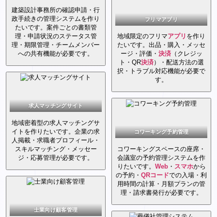
建築設計事務所の確認申請・行
政手続きの管理システムを作り
フリマアプリ
たいです。案件ごとの書類管
理・申請状況のステータス管
地域限定のフリマ
アプリ
を作り
理・期限管理・チームメンバー
たいです。出品・購入・メッセ
への共有機能が必要です。
ージ・評価・
決済
（クレジッ
ト・QR
決済
）・配送方法の選
択・トラブル対応機能が必要で
す。
求人マッチングサイト
地域密着型の求人マッチングサ
イトを作りたいです。企業の求
コワーキング予約管理
人掲載・求職者プロフィール・
スキルマッチング・メッセー
コワーキングスペースの座席・
ジ・応募管理が必要です。
会議室の予約管理システムを作
りたいです。
Web
・
スマホ
から
の予約・
QRコード
での入場・利
用時間の計算・月額プランの管
理・請求書発行が必要です。
士業向け顧客管理