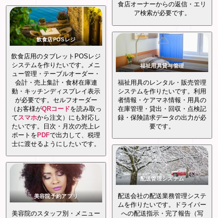
食店オーナーからの返信・エリ
ア検索が必要です。
飲食店POSレジ
飲食店用のタブレットPOSレジ
システムを作りたいです。メニ
福祉用具貸与管理
ュー管理・テーブルオーダー・
会計・売上集計・食材在庫連
福祉用具のレンタル・販売管理
動・キッチンディスプレイ表示
システムを作りたいです。利用
が必要です。セルフオーダー
者情報・ケアマネ情報・用具の
（お客様が
QRコード
を読み取っ
在庫管理・貸出・回収・点検記
て
スマホ
から注文）にも対応し
録・保険請求データの出力が必
たいです。日次・月次の売上レ
要です。
ポートを
PDF
で出力して、税理
士に渡せるようにしたいです。
配送管理システム
配送会社の配送業務管理システ
美容院予約アプリ
ムを作りたいです。ドライバー
美容院のスタッフ別・メニュー
への配送指示・完了報告（写