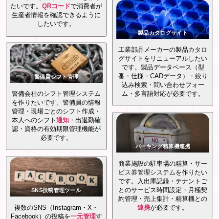
たいです。
QRコード
で消費者が
生産者情報を確認できるように
したいです。
製品カタログサイト
工業部品メーカーの製品カタロ
グサイトをリニューアルしたい
です。製品データベース（型
番・仕様・CADデータ）・絞り
警備員シフト管理
込み検索・問い合わせフォー
警備会社のシフト管理システム
ム・多言語対応が必要です。
を作りたいです。警備員の情報
管理・現場ごとのシフト作成・
本人へのシフト
通知
・出退勤確
認・資格の有効期限管理機能が
必要です。
パーキング精算機連携
商業施設の駐車場の精算・サー
ビス券管理システムを作りたい
です。入出庫記録・テナントご
とのサービス時間設定・月極契
SNS投稿管理ツール
約管理・売上集計・精算機との
複数のSNS（Instagram・X・
連携
が必要です。
Facebook）の投稿を
一元管理
す