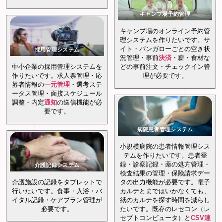
キャンプ場予約管理
キャンプ場のオンライン予約管
理システムを作りたいです。サ
イト・バンガローごとの空き状
採用管理システム
況管理・事前
決済
・薪・食材な
中小企業の採用管理システムを
どの事前注文・チェックイン管
作りたいです。求人票管理・応
理が必要です。
募者情報の
一元管理
・選考ステ
ータス管理・面接スケジュール
調整・内定
通知
の送信機能が必
要です。
病院患者管理システム
小規模病院の患者情報管理シス
テムを作りたいです。患者登
録・診察記録・薬の処方管理・
介護記録システム
検査結果の管理・保険請求デー
介護施設の記録をタブレットで
タの出力機能が必要です。電子
行いたいです。食事・入浴・バ
カルテとまではいかなくても、
イタル記録・ケアプラン管理が
紙のカルテを探す時間を減らし
必要です。
たいです。既存のレセコン（レ
セプトコンピュータ）と
CSV
連