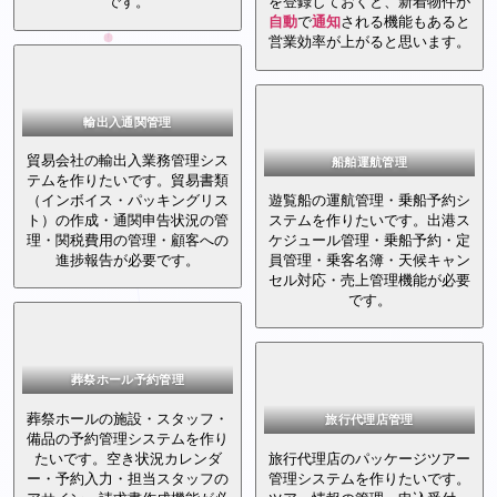
です。
を登録しておくと、新着物件が
自動
で
通知
される機能もあると
営業効率が上がると思います。
輸出入通関管理
貿易会社の輸出入業務管理シス
船舶運航管理
テムを作りたいです。貿易書類
（インボイス・パッキングリス
遊覧船の運航管理・乗船予約シ
ト）の作成・通関申告状況の管
ステムを作りたいです。出港ス
理・関税費用の管理・顧客への
ケジュール管理・乗船予約・定
進捗報告が必要です。
員管理・乗客名簿・天候キャン
セル対応・売上管理機能が必要
です。
葬祭ホール予約管理
葬祭ホールの施設・スタッフ・
旅行代理店管理
備品の予約管理システムを作り
たいです。空き状況カレンダ
旅行代理店のパッケージツアー
ー・予約入力・担当スタッフの
管理システムを作りたいです。