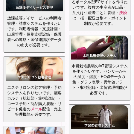
るポータル型ECサイトを作りた
いです。複数の生産者が出品・
放課後デイサービス管理
注文は生産者ごとに管理・
決済
放課後等デイサービスの利用者
は一括・配送は別々・ポイント
管理・請求システムを作りたい
制度が必要です。
です。利用者情報・支援計画・
出席管理・個別支援記録・保護
者への連絡・国保連請求データ
の出力が必要です。
水耕栽培管理システム
水耕栽培農場のIoT管理システム
を作りたいです。センサーから
の温度・湿度・EC値データ収
エステサロン顧客管理
集・グラフ表示・異常値アラー
エステサロンの顧客管理・予約
ト・収穫記録・出荷管理機能が
システムを作りたいです。顧客
必要です。
カルテ（肌状態・施術記録）・
コース予約・商品購入履歴・リ
ピート促進の
メール
配信・売上
管理機能が必要です。
学習塾管理システム