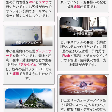
別の予約管理を
Web
と
スマホ
で
真・サイン）・お客様への配送
行いたいです。お客様が自分で
状況
通知
が必要です。
オンライン予約でき、リマイン
ダーも届くようにしたいです。
ホテル客室管理
ビジネスホテルの客室・予約管
経営ダッシュボード
理システムを作りたいです。部
中小企業向けの経営
ダッシュボ
屋の空き状況管理・予約受付
ード
を作りたいです。売上・粗
（
Web
・電話）・チェックイン/
利・在庫・受注件数などの主要
アウト管理・清掃状況管理・売
KPIを
リアルタイム
で可視化
上集計が必要です。
し、既存の会計ソフト・ECサイ
トと
連携
できるようにしたいで
す。
ジュエリー受注管理
ジュエリーのオーダーメイド受
注管理システムを作りたいで
Webメディアサイト
す。顧客情報・デザインの打ち