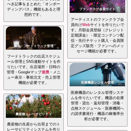
べき記事をまとめた「オンボー
ディングパス」機能もあると理
ファンクラブ会員サイト
想的です。
アーティストのファンクラブ会
員向け
Web
サイトを作りたいで
す。月額会員登録（クレジット
定期課金）・限定コンテンツ配
信・先行チケット購入・会員限
定グッズ販売・ファンへのメッ
屋台・フードトラック管理
セージ機能が必要です。
フードトラックの出店スケジュ
ール管理とSNS連動サイトを作
りたいです。出店場所・日時の
管理・Googleマップ
連携
・メニ
ュー表示・事前注文・売上管理
機能が必要です。
医療機器レンタル管理
医療機器のレンタル管理システ
ムを作りたいです。機器の在庫
管理・貸出・返却管理・消毒・
点検スケジュール・医療機関へ
の請求書発行・機器の稼働率分
農産物トレーサビリティ
析が必要です。
農産物の生産から出荷までのト
レーサビリティシステムを作り