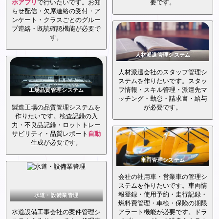
ホ
アプリ
で行いたいです。お知
要です。
らせ配信・欠席連絡の受付・ア
ンケート・クラスごとのグルー
プ連絡・既読確認機能が必要で
す。
人材派遣管理システム
人材派遣会社のスタッフ管理シ
ステムを作りたいです。スタッ
フ情報・スキル管理・派遣先マ
工場品質管理システム
ッチング・勤怠・請求書・給与
製造工場の品質管理システムを
が必要です。
作りたいです。検査記録の入
力・不良品記録・ロットトレー
サビリティ・品質レポート
自動
生成が必要です。
車両管理システム
会社の社用車・営業車の管理シ
ステムを作りたいです。車両情
報登録・使用予約・走行記録・
水道・設備業管理
燃料費管理・車検・保険の期限
水道設備工事会社の案件管理シ
アラート機能が必要です。ドラ