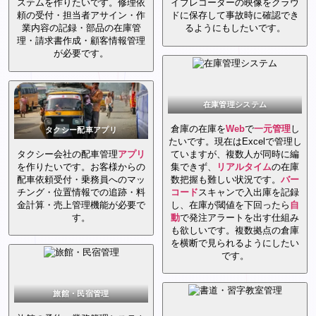
ステムを作りたいです。修理依
イブレコーダーの映像をクラウ
頼の受付・担当者アサイン・作
ドに保存して事故時に確認でき
業内容の記録・部品の在庫管
るようにもしたいです。
理・請求書作成・顧客情報管理
が必要です。
在庫管理システム
倉庫の在庫を
Web
で
一元管理
し
タクシー配車アプリ
たいです。現在はExcelで管理し
タクシー会社の配車管理
アプリ
ていますが、複数人が同時に編
を作りたいです。お客様からの
集できず、
リアルタイム
の在庫
配車依頼受付・乗務員へのマッ
数把握も難しい状況です。
バー
チング・位置情報での追跡・料
コード
スキャンで入出庫を記録
金計算・売上管理機能が必要で
し、在庫が閾値を下回ったら
自
す。
動
で発注アラートを出す仕組み
も欲しいです。複数拠点の倉庫
を横断で見られるようにしたい
です。
旅館・民宿管理