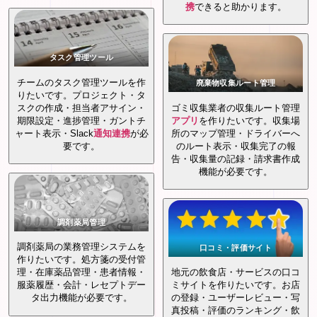
携
できると助かります。
タスク管理ツール
チームのタスク管理ツールを作
廃棄物収集ルート管理
りたいです。プロジェクト・タ
スクの作成・担当者アサイン・
ゴミ収集業者の収集ルート管理
期限設定・進捗管理・ガントチ
アプリ
を作りたいです。収集場
ャート表示・Slack
通知
連携
が必
所のマップ管理・ドライバーへ
要です。
のルート表示・収集完了の報
告・収集量の記録・請求書作成
機能が必要です。
調剤薬局管理
調剤薬局の業務管理システムを
口コミ・評価サイト
作りたいです。処方箋の受付管
理・在庫薬品管理・患者情報・
地元の飲食店・サービスの口コ
服薬履歴・会計・レセプトデー
ミサイトを作りたいです。お店
タ出力機能が必要です。
の登録・ユーザーレビュー・写
真投稿・評価のランキング・飲