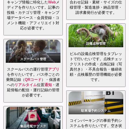
キャンプ情報に特化した
Web
メ
合わせ記録・素材・サイズの仕
ディアを作りたいです。記事の
様管理・製造進捗・納品管理・
投稿・カテゴリ管理・キャンプ
請求書発行が必要です。
場データベース・会員登録・コ
メント機能・アフィリエイト対
応が必要です。
設備点検管理
ビルの設備点検管理をタブレッ
トで行いたいです。点検チェッ
スクールバス管理
クリストの作成・点検記録（写
スクールバスの運行管理
アプリ
真付き）・不具合報告・修繕依
を作りたいです。バス停ごとの
頼・点検履歴の管理機能が必要
乗降記録（
QRコード
）・保護者
です。
への
リアルタイム
位置
通知
・遅
延情報の配信・運行記録の管理
が必要です。
駐車場予約システム
コインパーキングの事前予約シ
ステムを作りたいです。空き状
食品宅配サブスク