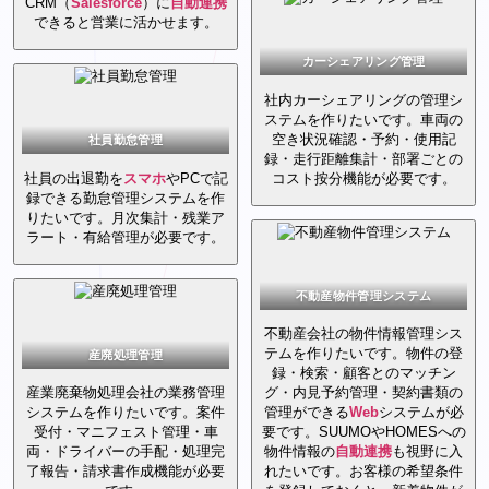
CRM（
Salesforce
）に
自動
連携
できると営業に活かせます。
カーシェアリング管理
社内カーシェアリングの管理シ
ステムを作りたいです。車両の
空き状況確認・予約・使用記
社員勤怠管理
録・走行距離集計・部署ごとの
社員の出退勤を
スマホ
やPCで記
コスト按分機能が必要です。
録できる勤怠管理システムを作
りたいです。月次集計・残業ア
ラート・有給管理が必要です。
不動産物件管理システム
不動産会社の物件情報管理シス
テムを作りたいです。物件の登
産廃処理管理
録・検索・顧客とのマッチン
産業廃棄物処理会社の業務管理
グ・内見予約管理・契約書類の
システムを作りたいです。案件
管理ができる
Web
システムが必
受付・マニフェスト管理・車
要です。SUUMOやHOMESへの
両・ドライバーの手配・処理完
物件情報の
自動
連携
も視野に入
了報告・請求書作成機能が必要
れたいです。お客様の希望条件